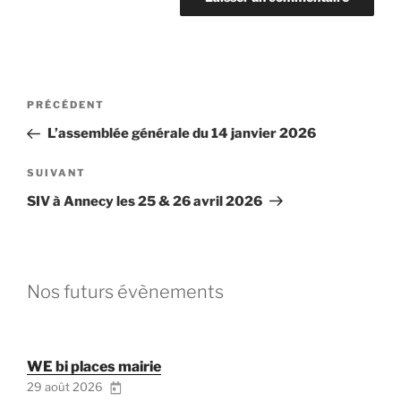
Navigation
Article
PRÉCÉDENT
de
précédent
L’assemblée générale du 14 janvier 2026
l’article
Article
SUIVANT
suivant
SIV à Annecy les 25 & 26 avril 2026
Nos futurs évènements
WE bi places mairie
29 août 2026