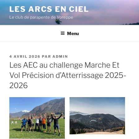
Aller
LES ARCS EN CIEL
au
Le club de parapente de Voreppe
contenu
principal
Menu
PUBLIÉ
4 AVRIL 2026
PAR
ADMIN
LE
Les AEC au challenge Marche Et
Vol Précision d’Atterrissage 2025-
2026