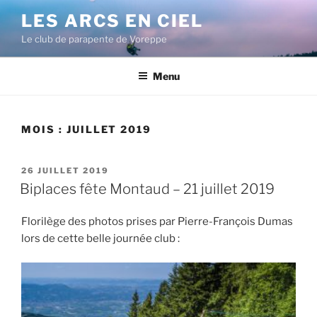
Aller
LES ARCS EN CIEL
au
Le club de parapente de Voreppe
contenu
principal
Menu
MOIS :
JUILLET 2019
PUBLIÉ
26 JUILLET 2019
LE
Biplaces fête Montaud – 21 juillet 2019
Florilège des photos prises par Pierre-François Dumas
lors de cette belle journée club :