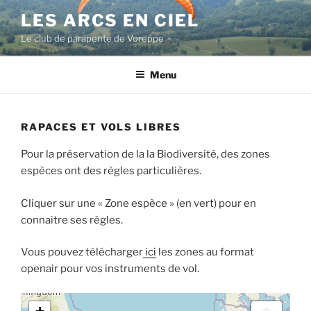
Aller
LES ARCS EN CIEL
au
Le club de parapente de Voreppe
contenu
principal
Menu
RAPACES ET VOLS LIBRES
Pour la préservation de la la Biodiversité, des zones
espèces ont des règles particulières.
Cliquer sur une « Zone espèce » (en vert) pour en
connaitre ses règles.
Vous pouvez télécharger
ici
les zones au format
openair pour vos instruments de vol.